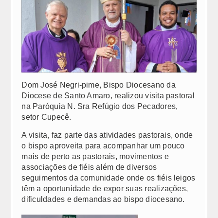
Padres Diocesanos Externos
Cúria
Paróquias
Todas as paróquias
Dom José Negri-pime, Bispo Diocesano da
Mapa territorial
Diocese de Santo Amaro, realizou visita pastoral
na Paróquia N. Sra Refúgio dos Pecadores,
Tribunal Eclesiástico
setor Cupecê.
A visita, faz parte das atividades pastorais, onde
CITAÇÃO POR EDITAL
o bispo aproveita para acompanhar um pouco
Comissão para a Tutela dos Menores
mais de perto as pastorais, movimentos e
associações de fiéis além de diversos
Decreto de Instituição da Comissão
seguimentos da comunidade onde os fiéis leigos
têm a oportunidade de expor suas realizações,
Nomeação dos membros da Comissão
dificuldades e demandas ao bispo diocesano.