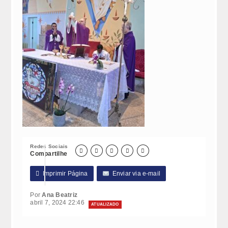
Redes Sociais





Compartilhe

Imprimir Página
Enviar via e-mail
Por
Ana Beatriz
abril 7, 2024 22:46
ATUALIZADO