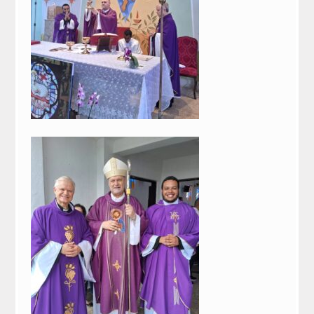
Congregações Femininas
Congregações Masculinas
Novas Comunidades
Contato
Fale Conosco
DPO | LGPD