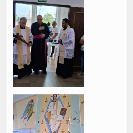
Canal para recebimento de denúncias
Chancelaria
Comunicados e Decretos
Expediente
Atos
Nomeação de Pároco
Pastorais
CARTEIRA DIGITAL
Seminários
Vocacional
CRB