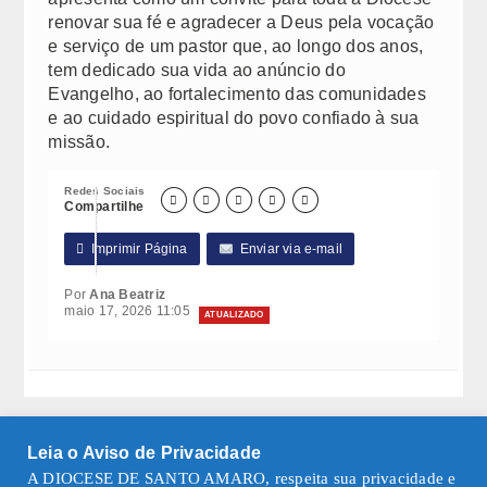
renovar sua fé e agradecer a Deus pela vocação
e serviço de um pastor que, ao longo dos anos,
tem dedicado sua vida ao anúncio do
Evangelho, ao fortalecimento das comunidades
e ao cuidado espiritual do povo confiado à sua
missão.
Redes Sociais





Compartilhe

Imprimir Página
Enviar via e-mail
Por
Ana Beatriz
maio 17, 2026 11:05
ATUALIZADO
Leia o Aviso de Privacidade
A DIOCESE DE SANTO AMARO, respeita sua privacidade e