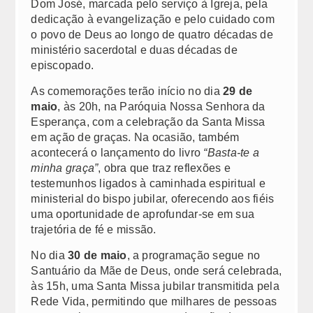
Canal para recebimento de denúncias
Dom José, marcada pelo serviço à Igreja, pela
dedicação à evangelização e pelo cuidado com
Chancelaria
o povo de Deus ao longo de quatro décadas de
ministério sacerdotal e duas décadas de
Comunicados e Decretos
episcopado.
As comemorações terão início no dia
29 de
Expediente
maio
, às 20h, na Paróquia Nossa Senhora da
Atos
Esperança, com a celebração da Santa Missa
em ação de graças. Na ocasião, também
Nomeação de Pároco
acontecerá o lançamento do livro
“Basta-te a
minha graça”
, obra que traz reflexões e
Pastorais
testemunhos ligados à caminhada espiritual e
ministerial do bispo jubilar, oferecendo aos fiéis
CARTEIRA DIGITAL
uma oportunidade de aprofundar-se em sua
trajetória de fé e missão.
Seminários
No dia
30 de maio
, a programação segue no
Santuário da Mãe de Deus, onde será celebrada,
Vocacional
às 15h, uma Santa Missa jubilar transmitida pela
Rede Vida, permitindo que milhares de pessoas
CRB