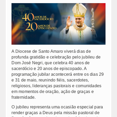
Padres Diocesanos Externos
Cúria
Paróquias
Todas as paróquias
Mapa territorial
A Diocese de Santo Amaro viverá dias de
profunda gratidão e celebração pelo jubileu de
Tribunal Eclesiástico
Dom José Negri, que celebra 40 anos de
sacerdócio e 20 anos de episcopado. A
CITAÇÃO POR EDITAL
programação jubilar acontecerá entre os dias 29
e 31 de maio, reunindo fiéis, sacerdotes,
Comissão para a Tutela dos Menores
religiosos, lideranças pastorais e comunidades
em momentos de oração, ação de graças e
Decreto de Instituição da Comissão
fraternidade.
Nomeação dos membros da Comissão
O jubileu representa uma ocasião especial para
render graças a Deus pela missão pastoral de