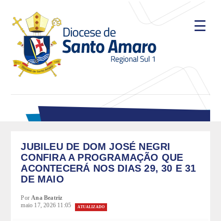
☰
A Diocese
História
Bispos
Dom José Negri, PIME
Dom Marcelo Antônio da Silva
JUBILEU DE DOM JOSÉ NEGRI
Dom Fernando Antônio Figueiredo, OFM
CONFIRA A PROGRAMAÇÃO QUE
ACONTECERÁ NOS DIAS 29, 30 E 31
Clero
DE MAIO
Padres Diocesanos Seculares
Por
Ana Beatriz
maio 17, 2026 11:05
ATUALIZADO
Padres Religiosos