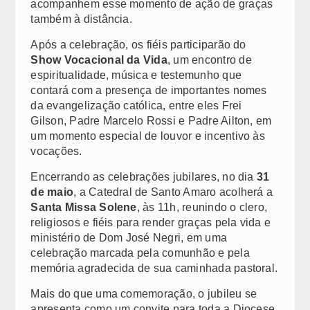
acompanhem esse momento de ação de graças
Congregações Femininas
também à distância.
Após a celebração, os fiéis participarão do
Congregações Masculinas
Show Vocacional da Vida
, um encontro de
espiritualidade, música e testemunho que
Novas Comunidades
contará com a presença de importantes nomes
da evangelização católica, entre eles Frei
Contato
Gilson, Padre Marcelo Rossi e Padre Ailton, em
um momento especial de louvor e incentivo às
Fale Conosco
vocações.
DPO | LGPD
Encerrando as celebrações jubilares, no dia
31
de maio
, a Catedral de Santo Amaro acolherá a
Santa Missa Solene
, às 11h, reunindo o clero,
religiosos e fiéis para render graças pela vida e
ministério de Dom José Negri, em uma
celebração marcada pela comunhão e pela
memória agradecida de sua caminhada pastoral.
Mais do que uma comemoração, o jubileu se
apresenta como um convite para toda a Diocese