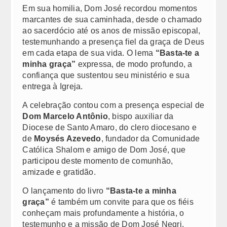
Canal para recebimento de denúncias
Em sua homilia, Dom José recordou momentos
marcantes de sua caminhada, desde o chamado
Chancelaria
ao sacerdócio até os anos de missão episcopal,
testemunhando a presença fiel da graça de Deus
Comunicados e Decretos
em cada etapa de sua vida. O lema
“Basta-te a
minha graça”
expressa, de modo profundo, a
Expediente
confiança que sustentou seu ministério e sua
entrega à Igreja.
Atos
A celebração contou com a presença especial de
Nomeação de Pároco
Dom Marcelo Antônio
, bispo auxiliar da
Diocese de Santo Amaro, do clero diocesano e
Pastorais
de
Moysés Azevedo
, fundador da Comunidade
Católica Shalom e amigo de Dom José, que
CARTEIRA DIGITAL
participou deste momento de comunhão,
amizade e gratidão.
Seminários
O lançamento do livro
“Basta-te a minha
Vocacional
graça”
é também um convite para que os fiéis
conheçam mais profundamente a história, o
CRB
testemunho e a missão de Dom José Negri,