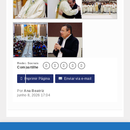
Redes Sociais





Compartilhe

Imprimir Página
Enviar via e-mail
Por
Ana Beatriz
junho 8, 2026 17:04