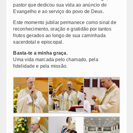
pastor que dedicou sua vida ao anúncio do
Congregações Femininas
Evangelho e ao serviço do povo de Deus.
Congregações Masculinas
Este momento jubilar permanece como sinal de
reconhecimento, oração e gratidão por tantos
Novas Comunidades
frutos gerados ao longo de sua caminhada
sacerdotal e episcopal.
Contato
Basta-te a minha graça.
Fale Conosco
Uma vida marcada pelo chamado, pela
fidelidade e pela missão.
DPO | LGPD