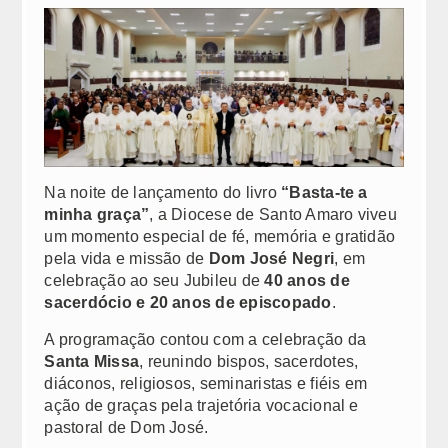
Padres Diocesanos Externos
Cúria
Paróquias
Todas as paróquias
Mapa territorial
Na noite de lançamento do livro
“Basta-te a
minha graça”
, a Diocese de Santo Amaro viveu
Tribunal Eclesiástico
um momento especial de fé, memória e gratidão
pela vida e missão de
Dom José Negri
, em
CITAÇÃO POR EDITAL
celebração ao seu Jubileu de
40 anos de
sacerdócio e 20 anos de episcopado
.
Comissão para a Tutela dos Menores
A programação contou com a celebração da
Santa Missa
, reunindo bispos, sacerdotes,
Decreto de Instituição da Comissão
diáconos, religiosos, seminaristas e fiéis em
ação de graças pela trajetória vocacional e
Nomeação dos membros da Comissão
pastoral de Dom José.