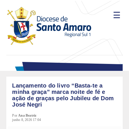
☰
A Diocese
História
Bispos
Dom José Negri, PIME
Dom Marcelo Antônio da Silva
Lançamento do livro “Basta-te a
Dom Fernando Antônio Figueiredo, OFM
minha graça” marca noite de fé e
ação de graças pelo Jubileu de Dom
Clero
José Negri
Padres Diocesanos Seculares
Por
Ana Beatriz
junho 8, 2026 17:04
Padres Religiosos